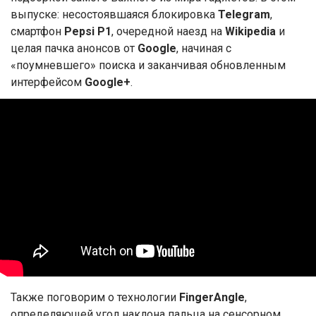
выпуске: несостоявшаяся блокировка
Telegram
,
смартфон
Pepsi P1
, очередной наезд на
Wikipedia
и
целая пачка анонсов от
Google
, начиная с
«поумневшего» поиска и заканчивая обновленным
интерфейсом
Google+
.
Также поговорим о технологии
FingerAngle
,
определяющей угол наклона пальца на сенсорном