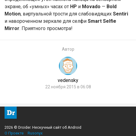
экране, об «умных» часах от
HP
и
Movado
—
Bold
Motion
, виртуальной трости для слабовидящих
Sentiri
и навороченном зеркале для селфи
Smart Selfie
Mirror
. Приятного просмотра!
Автор
vedensky
22 ноября 2015 в 06:08
2026 © Droider. Нескучный сайт об Android
О Проекте
Rusonyx