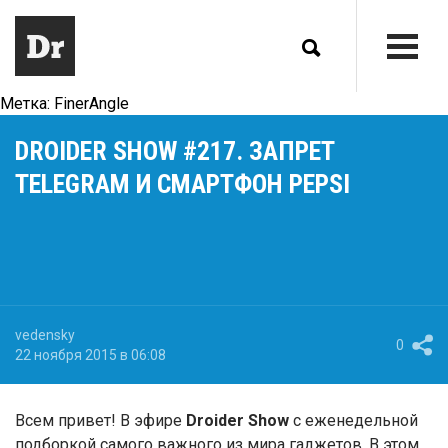
Метка:
FinerAngle
DROIDER SHOW #217. ЗАПРЕТ
TELEGRAM И СМАРТФОН PEPSI
vedensky
0
22 ноября 2015 в 06:08
Всем привет! В эфире
Droider Show
с еженедельной
подборкой самого важного из мира гаджетов. В этом