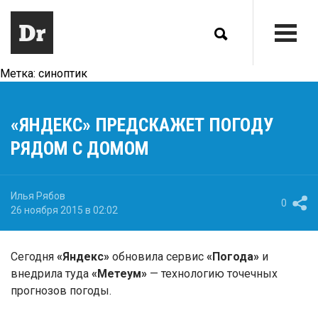
Метка:
синоптик
«ЯНДЕКС» ПРЕДСКАЖЕТ ПОГОДУ
РЯДОМ С ДОМОМ
Илья Рябов
0
26 ноября 2015 в 02:02
Сегодня
«Яндекс»
обновила сервис
«Погода»
и
внедрила туда
«Метеум»
— технологию точечных
прогнозов погоды.