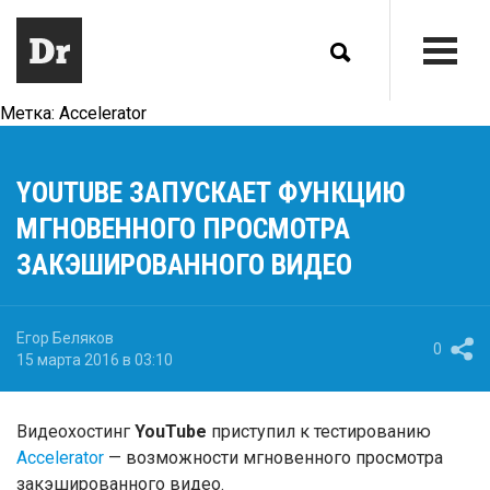
Метка:
Accelerator
YOUTUBE ЗАПУСКАЕТ ФУНКЦИЮ
МГНОВЕННОГО ПРОСМОТРА
ЗАКЭШИРОВАННОГО ВИДЕО
Егор Беляков
0
15 марта 2016 в 03:10
Видеохостинг
YouTube
приступил к тестированию
Accelerator
— возможности мгновенного просмотра
закэшированного видео.