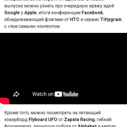
выпуске можно узнать про очередную кражу идей
Google
у
Apple
, итоги конференции
Facebook
,
обнадеживающий флагман от
HTC
и сервис
Tittygram
с «тем самым» контентом.
Кроме того, можно посмотреть на летающий
ховерборд
Flyboard UFO
от
Zapata Racing
, гибкий
фотоаппарат, двуногого робота от
Alphabet
и матрас