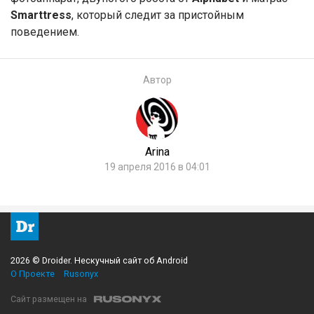
Smarttress
, который следит за пристойным
поведением.
Автор
Arina
19 апреля 2016 в 04:01
2026 © Droider. Нескучный сайт об Android
О Проекте
Rusonyx
Сайт размещен на