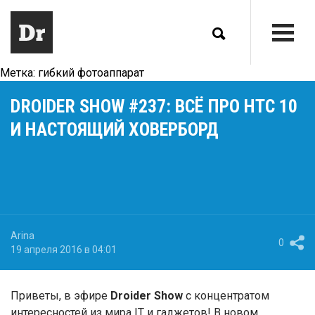
Метка:
гибкий фотоаппарат
DROIDER SHOW #237: ВСЁ ПРО HTC 10
И НАСТОЯЩИЙ ХОВЕРБОРД
Arina
0
19 апреля 2016 в 04:01
Приветы, в эфире
Droider Show
с концентратом
интересностей из мира IT и гаджетов! В новом