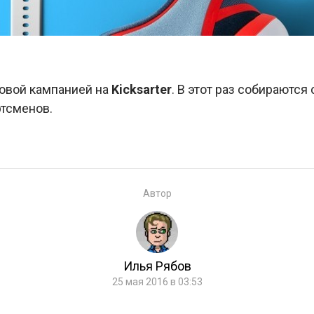
овой кампанией на
Kicksarter
. В этот раз собираются
тсменов.
Автор
Илья Рябов
25 мая 2016 в 03:53