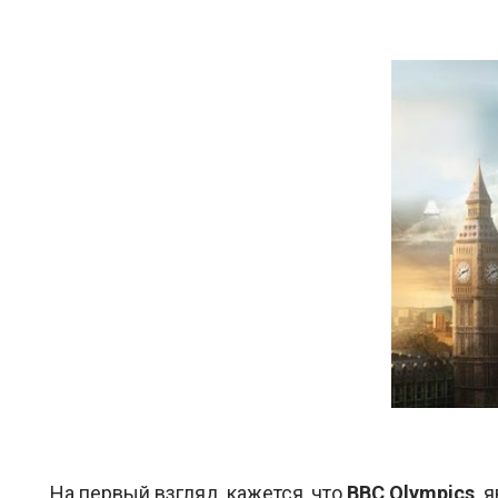
На первый взгляд, кажется, что
BBC Olympics
яв