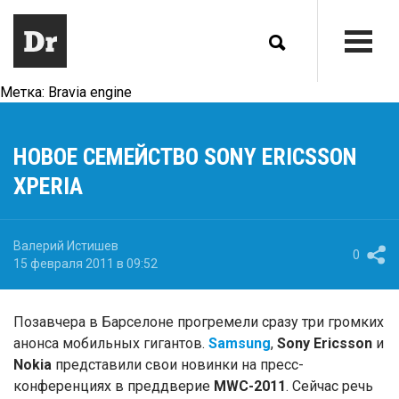
Метка:
Bravia engine
НОВОЕ СЕМЕЙСТВО SONY ERICSSON
XPERIA
Валерий Истишев
0
15 февраля 2011 в 09:52
Позавчера в Барселоне прогремели сразу три громких
анонса мобильных гигантов.
Samsung
,
Sony Ericsson
и
Nokia
представили свои новинки на пресс-
конференциях в преддверие
MWC-2011
. Сейчас речь