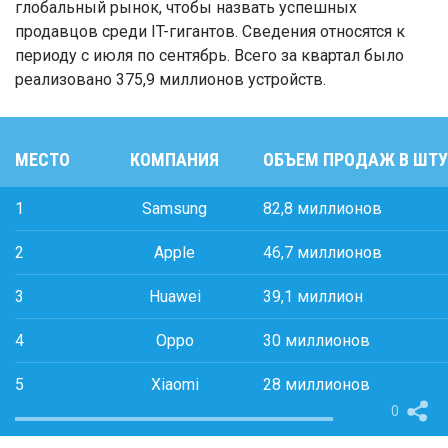
глобальный рынок, чтобы назвать успешных
продавцов среди IT-гигантов. Сведения относятся к
периоду с июля по сентябрь. Всего за квартал было
реализовано 375,9 миллионов устройств.
МЕСТО
КОМПАНИЯ
ОБЪЕМ ПРОДАЖ В ШТ
1
Samsung
82,8 миллионов
2
Apple
46,7 миллионов
3
Huawei
39,1 миллион
4
Oppo
30 миллионов
5
Xiaomi
28 миллионов
0