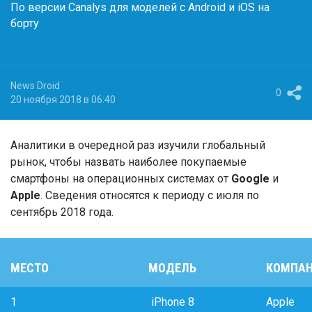
По версии Canalys для моделей с Android и iOS на
борту
News Droid
0
20 ноября 2018 в 06:40
Аналитики в очередной раз изучили глобальный
рынок, чтобы назвать наиболее покупаемые
смартфоны на операционных системах от
Google
и
Apple
. Сведения относятся к периоду с июля по
сентябрь 2018 года.
МЕСТО
МОДЕЛЬ
КОМПА
1
iPhone 8
Apple