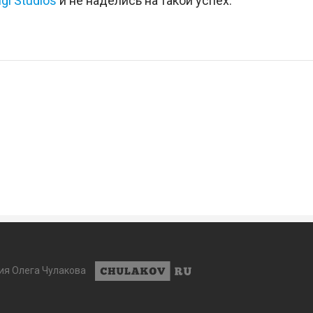
gi Studios
и не наделись на такой успех.
ия Олега Чулакова