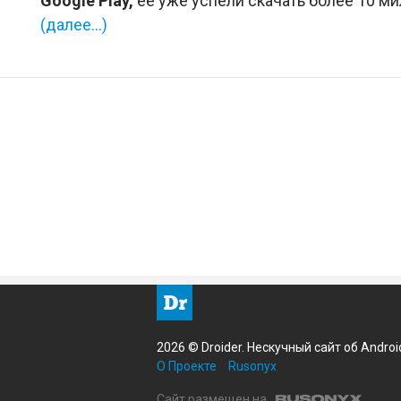
Google Play,
ее уже успели скачать более 10 ми
(далее…)
2026 © Droider. Нескучный сайт об Androi
О Проекте
Rusonyx
Сайт размещен на