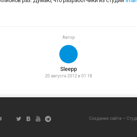
ллионов раз. Думаю, что разработчики из студии
Iman
Автор
Sleepp
20 августа 2012 в 01:18
Создание сайта — Студ
d