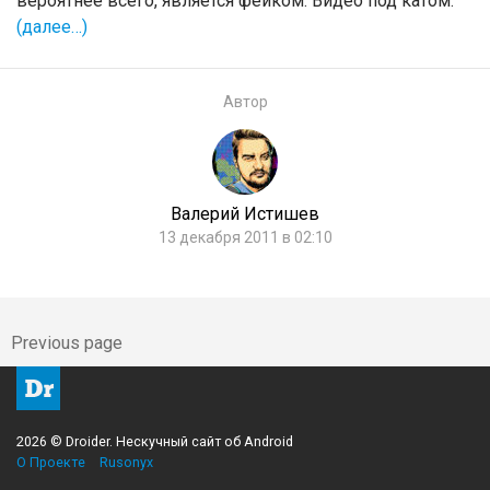
вероятнее всего, является фейком. Видео под катом.
(далее…)
Автор
Валерий Истишев
13 декабря 2011 в 02:10
Previous page
2026 © Droider. Нескучный сайт об Android
О Проекте
Rusonyx