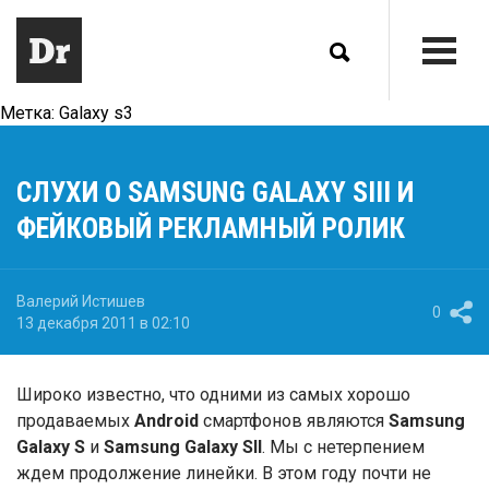
Метка:
Galaxy s3
СЛУХИ О SAMSUNG GALAXY SIII И
ФЕЙКОВЫЙ РЕКЛАМНЫЙ РОЛИК
Валерий Истишев
0
13 декабря 2011 в 02:10
Широко известно, что одними из самых хорошо
продаваемых
Android
смартфонов являются
Samsung
Galaxy S
и
Samsung Galaxy SII
. Мы с нетерпением
ждем продолжение линейки. В этом году почти не