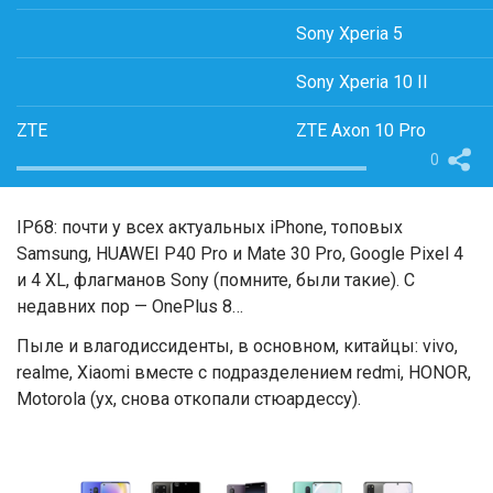
Sony Xperia 5
Sony Xperia 10 II
ZTE
ZTE Axon 10 Pro
0
IP68: почти у всех актуальных iPhone, топовых
Samsung, HUAWEI P40 Pro и Mate 30 Pro, Google Pixel 4
и 4 XL, флагманов Sony (помните, были такие). С
недавних пор — OnePlus 8…
Пыле и влагодиссиденты, в основном, китайцы: vivo,
realme, Xiaomi вместе с подразделением redmi, HONOR,
Motorola (ух, снова откопали стюардессу).