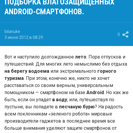
ПОДБОРКА ВЛАГОЗАЩИЩЕННЫХ
ANDROID-СМАРТФОНОВ.
bilanuke
0
3 июня 2012 в 08:29
Вот и наступило долгожданное
лето
. Пора отпусков и
путешествий. Для многих лето немыслимо без отдыха
на берегу водоема
или экстремального
горного
туризма
. При этом, конечно же, никто не хочет
расставаться со своим верным, универсальным
помощником — смартфоном на базе
Android
. Но как же
быть, если он упадет
в воду
, или, путешествуя по
пустыне, вы попадете в
песчаную бурю
? На радость
всем поклонникам «зеленого робота» мировые
производители гаджетов в последнее время все
больше внимания уделяют защите смартфонов от