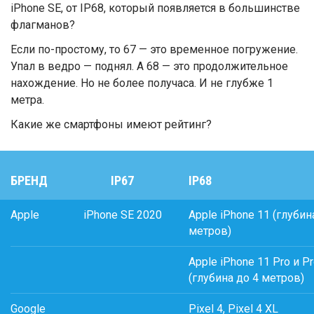
iPhone SE, от IP68, который появляется в большинстве
флагманов?
Если по-простому, то 67 — это временное погружение.
Упал в ведро — поднял. А 68 — это продолжительное
нахождение. Но не более получаса. И не глубже 1
метра.
Какие же смартфоны имеют рейтинг?
БРЕНД
IP67
IP68
Apple
iPhone SE 2020
Apple iPhone 11 (глубин
метров)
Apple iPhone 11 Pro и P
(глубина до 4 метров)
Google
Pixel 4, Pixel 4 XL