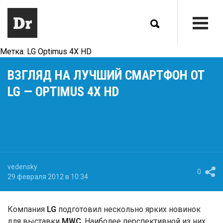
Метка:
LG Optimus 4X HD
ВЗГЛЯД НА ЛУЧШИЙ СМАРТФОН ОТ
LG — OPTIMUS 4X HD
vedensky
0
29 февраля 2012 в 10:34
Компания
LG
подготовил нескольно ярких новинок
для выставки
MWC
. Наиболее перспективной из них