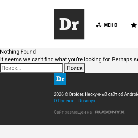
МЕНЮ
Nothing Found
It seems we can’t find what you’re looking for. Perhaps s
Найти:
2026 © Droider. Нескучный сайт об Androi
О Проекте
Rusonyx
Сайт размещен на