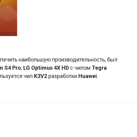
спечить наибольшую производительность, был
n S4 Pro
,
LG Optimus 4X HD
с чипом
Tegra
ользуется чип
K3V2
разработки
Huawei
.