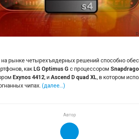
ня на рынке четырехъядерных решений способно обе
ртфонов, как
LG Optimus G
с процессором
Snapdrago
сором
Exynos 4412
, и
Ascend D quad XL
, в котором исп
огнанных чипах.
(далее…)
Автор