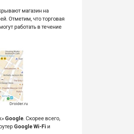
крывают магазин на
й. Отметим, что торговая
могут работать в течение
к»
Google
. Скорее всего,
роутер
Google Wi-Fi
и