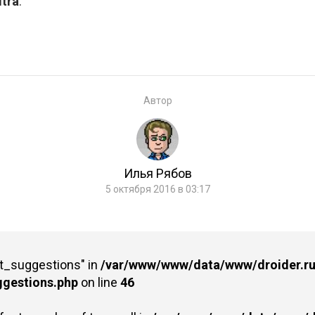
tra
.
Автор
Илья Рябов
5 октября 2016 в 03:17
st_suggestions" in
/var/www/www/data/www/droider.ru/
ggestions.php
on line
46