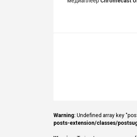
медиаплеер
Chromecast Ul
Warning
: Undefined array key "po
posts-extension/classes/postsu