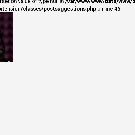
fset on value of type null in
/var/www/www/data/www/dr
extension/classes/postsuggestions.php
on line
46