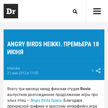
ANGRY BIRDS HEIKKI. ПРЕМЬЕРА 18
ИЮНЯ
bilanuke
0
21 мая 2012 в 11:05
Всего три месяца назад финская студия
Rovio
выпустила долгожданное продолжение игры про
злых птиц —
Angry Birds Space
. Благодаря
прекрасной графике и простому интерфейсу игра