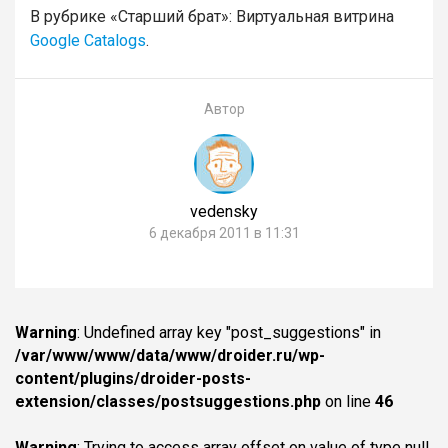
В рубрике «Старший брат»: Виртуальная витрина
Google Catalogs
.
Автор
vedensky
6 декабря 2011 в 11:31
Warning
: Undefined array key "post_suggestions" in
/var/www/www/data/www/droider.ru/wp-
content/plugins/droider-posts-
extension/classes/postsuggestions.php
on line
46
Warning
: Trying to access array offset on value of type null