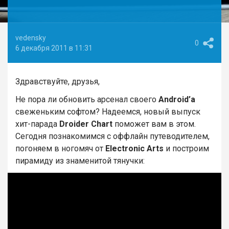
vedensky
0
6 декабря 2011 в 11:31
Здравствуйте, друзья,
Не пора ли обновить арсенал своего
Android’а
свеженьким софтом? Надеемся, новый выпуск
хит-парада
Droider Chart
поможет вам в этом.
Сегодня познакомимся с оффлайн путеводителем,
погоняем в ногомяч от
Electronic Arts
и построим
пирамиду из знаменитой тянучки: