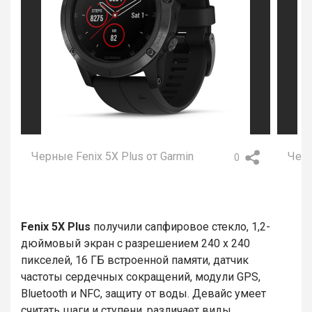
Черные Fenix 5X Plus от Garmin
Черн
0
Fenix 5X Plus
получили сапфировое стекло, 1,2-
дюймовый экран с разрешением 240 x 240
пикселей, 16 ГБ встроенной памяти, датчик
частоты сердечных сокращений, модули GPS,
Bluetooth и NFC, защиту от воды. Девайс умеет
считать шаги и ступени, различает виды