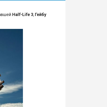
авшей
Half-Life 3
,
Гейбу