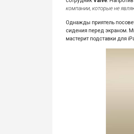
сотрудник
Valve
. Напроти
компании, которые не явля
Однажды приятель посовет
сидения перед экраном. М
мастерит подставки для iP