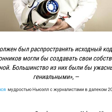
олжен был распространять исходный код
нников могли бы создавать свои собст
ной. Большинство из них были бы ужасн
гениальными»
, —
лся
мудростью Ньюэлл с журналистами в далеком 20