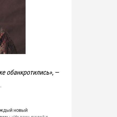
же обанкротились»
, —
.
каждый новый