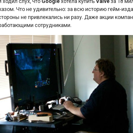
 ходил слух, что
Google
хотела купить
Valve
за 18 ми
азом. Что не удивительно: за всю историю гейм-изда
стороны не привлекались ни разу. Даже акции компан
работающими сотрудниками.