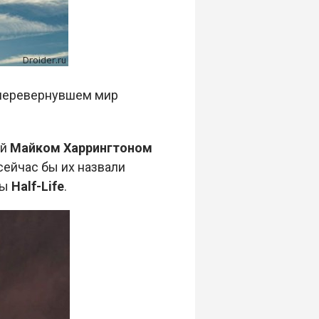
 перевернувшем мир
ой
Майком Харрингтоном
сейчас бы их назвали
ры
Half-Life
.