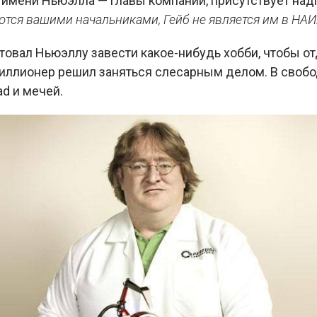
в имени Ньюэлла — главы компании, присутствует над
ются вашими начальниками, Гейб не является им в Н
овал Ньюэллу завести какое-нибудь хобби, чтобы от
иллионер решил заняться слесарным делом. В свобо
ad и мечей.