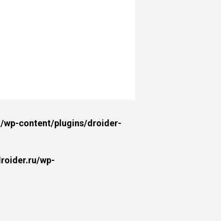
wp-content/plugins/droider-
oider.ru/wp-