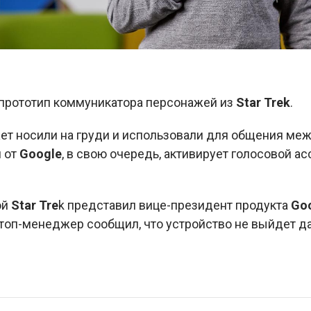
прототип коммуникатора персонажей из
Star Trek
.
жет носили на груди и использовали для общения ме
п от
Google
, в свою очередь, активирует голосовой ас
ой
Star Tre
k представил вице-президент продукта
Goo
 топ-менеджер сообщил, что устройство не выйдет 