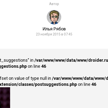
Автор
Илья Рябов
23 ноября 2015 в 07:45
st_suggestions" in
/var/www/www/data/www/droider.ru/
ggestions.php
on line
46
fset on value of type null in
/var/www/www/data/www/dr
extension/classes/postsuggestions.php
on line
46