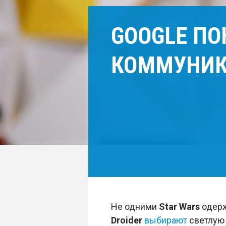
GOOGLE ПО
КОММУНИКА
Не одними
Star Wars
одерж
Droider
выбирают
светлую 