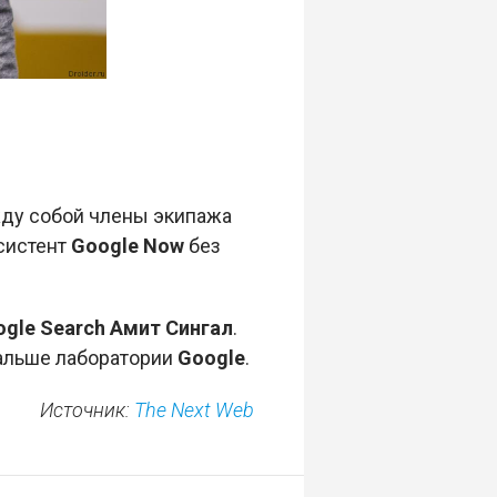
жду собой члены экипажа
систент
Google Now
без
gle Search Амит Сингал
.
дальше лаборатории
Google
.
Источник:
The Next Web