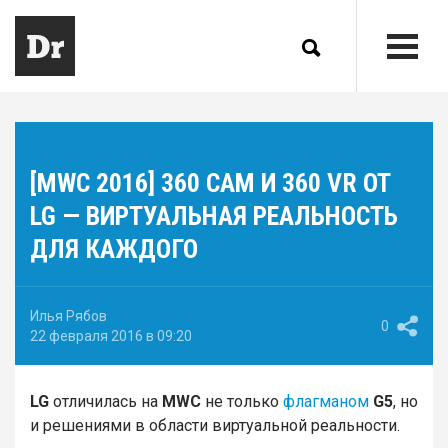
[MWC 2016] 360 CAM И 360 VR ОТ
LG — ВИРТУАЛЬНАЯ РЕАЛЬНОСТЬ
ДЛЯ КАЖДОГО
Илья Рябов
0
22 февраля 2016 в 09:20
LG
отличилась на
MWC
не только
флагманом
G5
, но
и решениями в области виртуальной реальности.