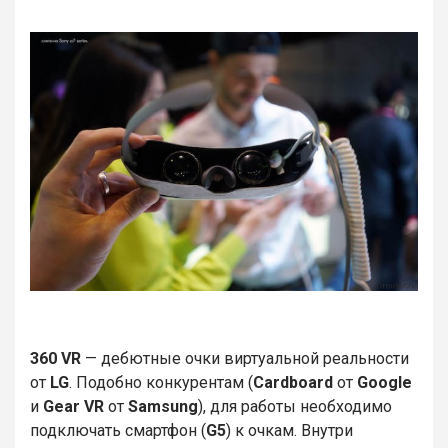
360 VR
— дебютные очки виртуальной реальности
от
LG
. Подобно конкурентам (
Cardboard
от
Google
и
Gear VR
от
Samsung
), для работы необходимо
подключать смартфон (
G5
) к очкам. Внутри