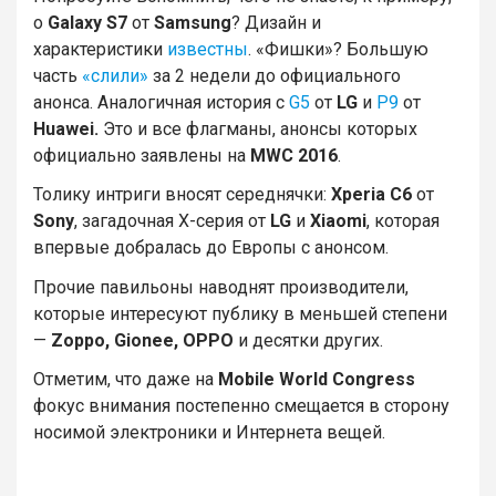
о
Galaxy S7
от
Samsung
? Дизайн и
характеристики
известны
. «Фишки»? Большую
часть
«слили»
за 2 недели до официального
анонса. Аналогичная история с
G5
от
LG
и
P9
от
Huawei.
Это и все флагманы, анонсы которых
официально заявлены на
MWC 2016
.
Толику интриги вносят середнячки:
Xperia C6
от
Sony
, загадочная X-серия от
LG
и
Xiaomi
, которая
впервые добралась до Европы с анонсом.
Прочие павильоны наводнят производители,
которые интересуют публику в меньшей степени
—
Zoppo, Gionee, OPPO
и десятки других.
Отметим, что даже на
Mobile World Congress
фокус внимания постепенно смещается в сторону
носимой электроники и Интернета вещей.