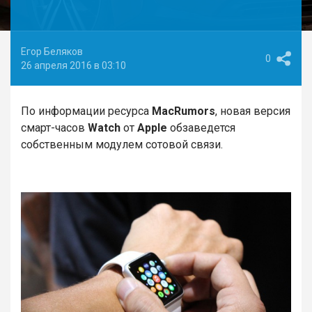
Егор Беляков
0
26 апреля 2016 в 03:10
По информации ресурса
MacRumors
, новая версия
смарт-часов
Watch
от
Apple
обзаведется
собственным модулем сотовой связи.