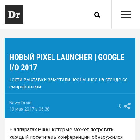
НОВЫЙ PIXEL LAUNCHER | GOOGLE
I/O 2017
Гости выставки заметили необычное на стенде со
смартфонами
News Droid
0
19 мая 2017 в 06:38
В аппаратах
Pixel
, которые может потрогать
каждый посетитель конференции, обнаружился