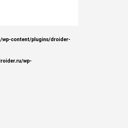
wp-content/plugins/droider-
oider.ru/wp-