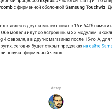
ядерный процессор
Exynos
с частотой 1.4Ггц и 1Гб оп
eycomb
с фирменной оболочкой
Samsung Touchwiz
. Д
дставлен в двух комплектациях с 16 и 64Гб памяти на
о. Обе модели идут со встроенным 3G модулем. Экс
 4 февраля, а в других магазинах после 15-го. А, для 
ругих, сегодня будет открыт предзаказ
на сайте Sam
ели получат фирменный чехол.
Автор