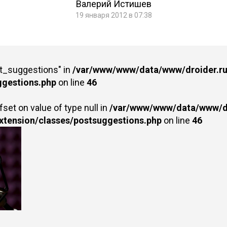
Валерий Истишев
19 января 2012 в 07:38
st_suggestions" in
/var/www/www/data/www/droider.ru/
ggestions.php
on line
46
fset on value of type null in
/var/www/www/data/www/dr
extension/classes/postsuggestions.php
on line
46