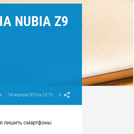
А NUBIA Z9
в
14 апреля 2015 в 12:15
0
ся лишить смартфоны