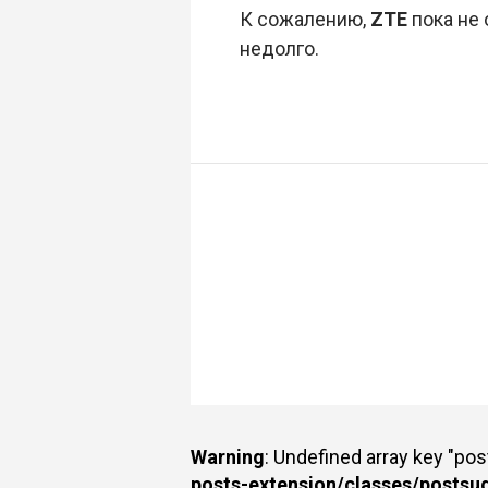
К сожалению,
ZTE
пока не 
недолго.
Warning
: Undefined array key "po
posts-extension/classes/postsu