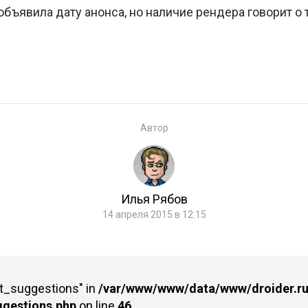
объявила дату анонса, но наличие рендера говорит о 
Автор
Илья Рябов
14 апреля 2015 в 12:15
st_suggestions" in
/var/www/www/data/www/droider.ru/
ggestions.php
on line
46