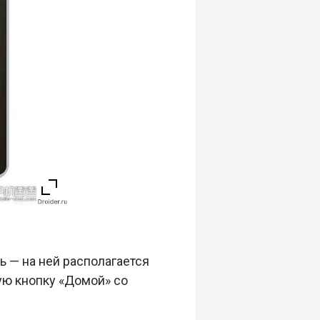
сь — на ней располагается
ую кнопку «Домой» со