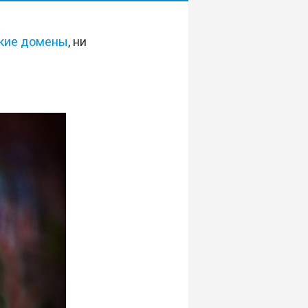
кие домены
, ни