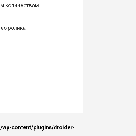
им количеством
ео ролика.
wp-content/plugins/droider-