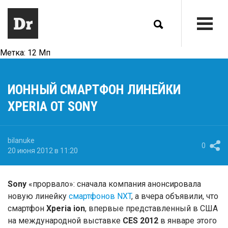
Метка:
12 Мп
ИОННЫЙ СМАРТФОН ЛИНЕЙКИ
XPERIA ОТ SONY
bilanuke
0
20 июня 2012 в 11:20
Sony
«прорвало»: сначала компания анонсировала
новую линейку
смартфонов NXT
, а вчера объявили, что
смартфон
Xperia ion
, впервые представленный в США
на международной выставке
CES 2012
в январе этого