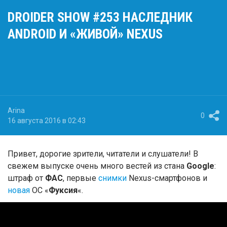
DROIDER SHOW #253 НАСЛЕДНИК
ANDROID И «ЖИВОЙ» NEXUS
Arina
0
16 августа 2016 в 02:43
Привет, дорогие зрители, читатели и слушатели! В
свежем выпуске очень много вестей из стана
Google
:
штраф от
ФАС
, первые
снимки
Nexus-смартфонов и
новая
ОС «
Фуксия
«.