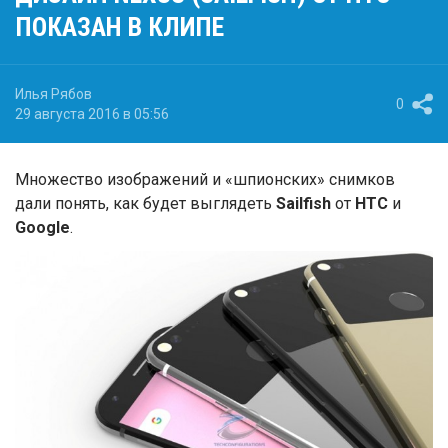
ПОКАЗАН В КЛИПЕ
Илья Рябов
0
29 августа 2016 в 05:56
Множество изображений и «шпионских» снимков
дали понять, как будет выглядеть
Sailfish
от
HTC
и
Google
.