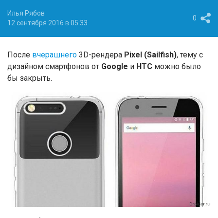
Илья Рябов
0
12 сентября 2016 в 05:33
После
вчерашнего
3D-рендера
Pixel (Sailfish)
, тему с
дизайном смартфонов от
Google
и
HTC
можно было
бы закрыть.