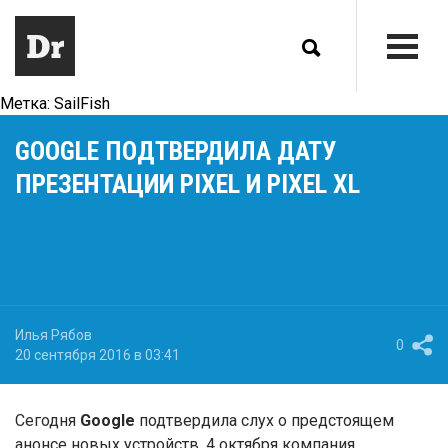
Метка:
SailFish
GOOGLE ПОДТВЕРДИЛА ДАТУ
ПРЕЗЕНТАЦИИ PIXEL И PIXEL XL
Илья Рябов
0
20 сентября 2016 в 03:41
Сегодня
Google
подтвердила слух о предстоящем
анонсе новых устройств. 4 октября компания