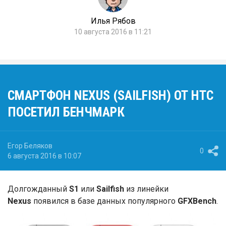
Илья Рябов
10 августа 2016 в 11:21
СМАРТФОН NEXUS (SAILFISH) ОТ HTC
ПОСЕТИЛ БЕНЧМАРК
Егор Беляков
0
6 августа 2016 в 10:07
Долгожданный
S1
или
Sailfish
из линейки
Nexus
появился в базе данных популярного
GFXBench
.