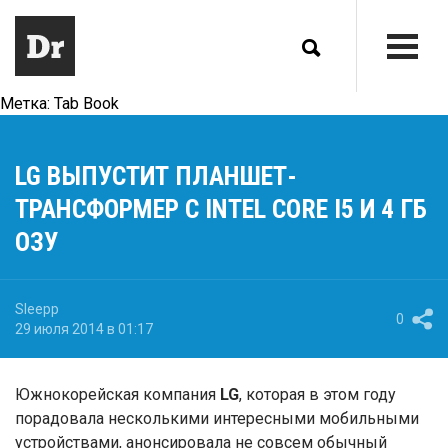
Метка:
Tab Book
LG ВЫПУСТИТ ПЛАНШЕТ-
ТРАНСФОРМЕР С INTEL CORE I5 И 4 ГБ
ОЗУ
Sleepp
0
29 июля 2014 в 01:17
Южнокорейская компания
LG
, которая в этом году
порадовала несколькими интересными мобильными
устройствами, анонсировала не совсем обычный