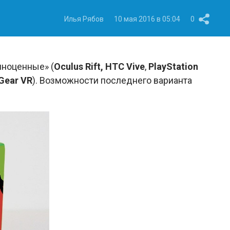
Илья Рябов
10 мая 2016 в 05:04
0
лноценные» (
Oculus Rift, HTC Vive
,
PlayStation
Gear VR
). Возможности последнего варианта