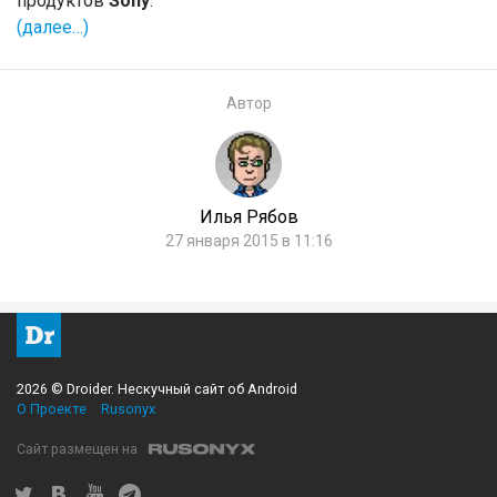
продуктов
Sony
.
(далее…)
Автор
Илья Рябов
27 января 2015 в 11:16
2026 © Droider. Нескучный сайт об Android
О Проекте
Rusonyx
Сайт размещен на