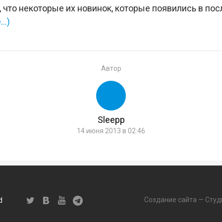
, что некоторые их новинок, которые появились в по
е…)
Автор
Sleepp
14 июня 2013 в 02:46
Создание сайта — Студ
d