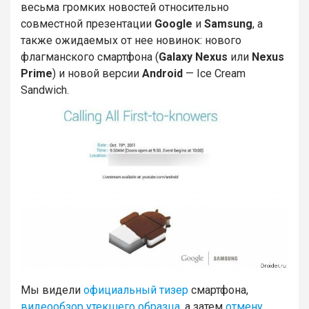
весьма громких новостей относительно
совместной презентации
Google
и
Samsung
, а
также ожидаемых от нее новинок: нового
флагманского смартфона (
Galaxy Nexus
или
Nexus
Prime
) и новой версии
Android
— Ice Cream
Sandwich.
Мы видели
официальный тизер
смартфона,
видеообзор утекшего образца
, а затем
отмену