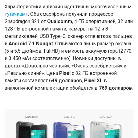
Характеристики и дизайн идентичны многочисленным
«
утечкам
«. Оба смартфона получили процессор
Snapdragon 821 от
Qualcomm
, 4 ГБ оперативной, 32 или
128 ГБ встроенной памяти, камеры на 12 и 8
мегапикселей, USB Type-C, сканер отпечатков пальцев
и
Android 7.1 Nougat
. Отличаются лишь размер экрана
(5 и 5.5 дюймов, FullHD) и ёмкость аккумулятора (2770
и 3 450 мАч соответственно). Новинки доступны в
цветах «Довольно чёрный», «Очень серебристый» и
«Реально синий». Цена
Pixel
с 32 ГБ встроенной
памяти составляет
649 долларов
,
Pixel XL
в
аналогичной комплектации обойдётся в
769 долларов
.