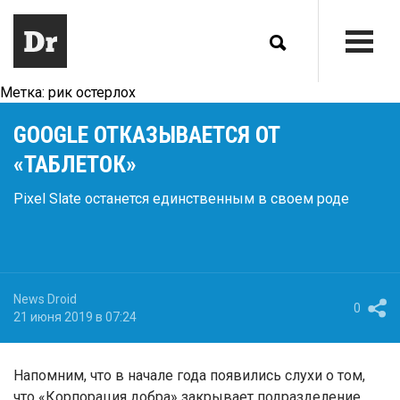
Метка:
рик остерлох
GOOGLE ОТКАЗЫВАЕТСЯ ОТ
«ТАБЛЕТОК»
Pixel Slate останется единственным в своем роде
News Droid
0
21 июня 2019 в 07:24
Напомним, что в начале года появились слухи о том,
что «Корпорация добра» закрывает подразделение,