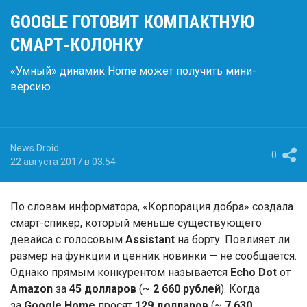
GOOGLE ГОТОВИТ КОМПАКТНУЮ
СМАРТ-КОЛОНКУ
«Умный» динамик Home может получить мини-
версию
News Droid
0
22 августа 2017 в 03:54
По словам информатора, «Корпорация добра» создала
смарт-спикер, который меньше существующего
девайса с голосовым
Assistant
на борту. Повлияет ли
размер на функции и ценник новинки — не сообщается.
Однако прямым конкурентом называется
Echo Dot
от
Amazon
за
45 долларов
(~
2 660 рублей
). Когда
за
Google Home
просят
129 долларов
(~
7 630