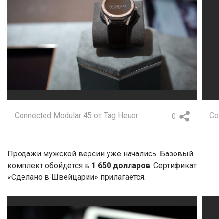
Connected Modular 45 от Tag Heuer
Co
0
Продажи мужской версии уже начались. Базовый
комплект обойдется в
1 650 долларов
. Сертификат
«Сделано в Швейцарии» прилагается.