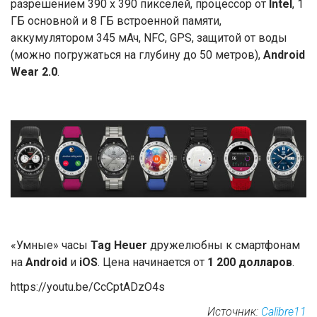
разрешением 390 х 390 пикселей, процессор от
Intel
, 1
ГБ основной и 8 ГБ встроенной памяти,
аккумулятором 345 мАч, NFC, GPS, защитой от воды
(можно погружаться на глубину до 50 метров),
Android
Wear 2.0
.
«Умные» часы
Tag Heuer
дружелюбны к смартфонам
на
Android
и
iOS
. Цена начинается от
1 200 долларов
.
https://youtu.be/CcCptADzO4s
Источник:
Calibre11