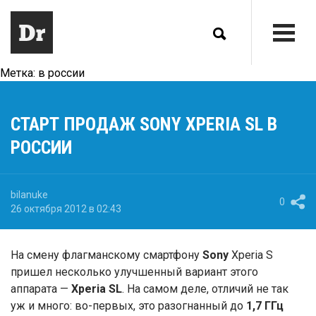
Метка:
в россии
СТАРТ ПРОДАЖ SONY XPERIA SL В
РОССИИ
bilanuke
0
26 октября 2012 в 02:43
На смену флагманскому смартфону
Sony
Xperia S
пришел несколько улучшенный вариант этого
аппарата —
Xperia SL
. На самом деле, отличий не так
уж и много: во-первых, это разогнанный до
1,7 ГГц