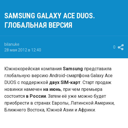
SAMSUNG GALAXY ACE DUOS.
ГЛОБАЛЬНАЯ ВЕРСИЯ
bilanuke
0
28 мая 2012 в 12:40
Южнокорейская компания
Samsung
представила
глобальную версию Android-смартфона Galaxy Ace
DUOS с поддержкой
двух SIM-карт
. Старт продаж
новинки намечен
на июнь
, при чем премьера
состоится
в России
. Затем её уже можно будет
приобрести в странах Европы, Латинской Америки,
Ближнего Востока, Южной Азии и Африки.