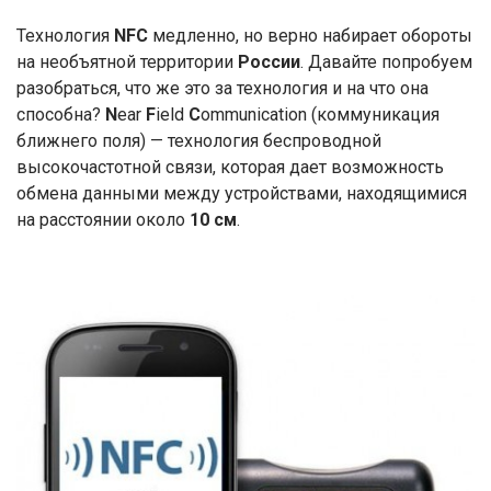
Технология
NFC
медленно, но верно набирает обороты
на необъятной территории
России
. Давайте попробуем
разобраться, что же это за технология и на что она
способна?
N
ear
F
ield
C
ommunication (коммуникация
ближнего поля) — технология беспроводной
высокочастотной связи, которая дает возможность
обмена данными между устройствами, находящимися
на расстоянии около
10 см
.