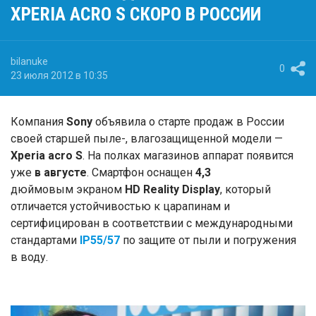
XPERIA ACRO S СКОРО В РОССИИ
bilanuke
0
23 июля 2012 в 10:35
Компания
Sony
объявила о старте продаж в России
своей старшей пыле-, влагозащищенной модели —
Xperia acro S
. На полках магазинов аппарат появится
уже
в августе
. Смартфон оснащен
4,3
дюймовым экраном
HD Reality Display
, который
отличается устойчивостью к царапинам и
сертифицирован в соответствии с международными
стандартами
IP55/57
по защите от пыли и погружения
в воду.