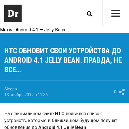
Метка:
Android 4.1 — Jelly Bean
НТС ОБНОВИТ СВОИ УСТРОЙСТВА ДО
ANDROID 4.1 JELLY BEAN. ПРАВДА, НЕ
ВСЕ…
Sleepp
0
13 ноября 2012 в 11:36
На официальном сайте
HTC
появился список
устройств, которые в ближайшем будущем получат
обновление до
Android 4.1 Jelly Bean
.