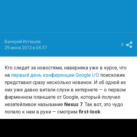
Валерий Истишев
0
29 июня 2012 в 04:37
Кто следит за новостями, наверняка уже в курсе, что
на
первый день конференции Google I/O
поисковик
представил сразу несколько новинок. И об одной из
них уже давно витали слухи в интернете — о первом
фирменном планшете от Google, который получил
незатейливое называние
Nexus 7
. Так вот, это чудо
попало к нам в руки — смотрим
first-look
: