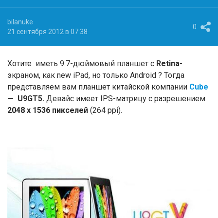
bilanuke
0
21 сентября 2012 в 07:38
Хотите иметь 9.7-дюймовый планшет с
Retina
-
экраном, как new iPad, но только Android ? Тогда
представляем вам планшет китайской компании
Cube
— U9GT5.
Девайс имеет IPS-матрицу с разрешением
2048 х 1536 пикселей
(264 ppi).