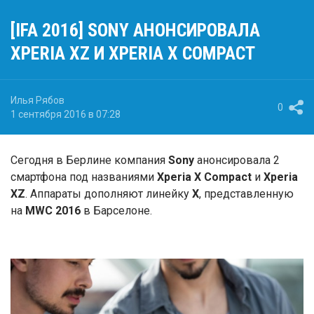
[IFA 2016] SONY АНОНСИРОВАЛА
XPERIA XZ И XPERIA X COMPACT
Илья Рябов
0
1 сентября 2016 в 07:28
Сегодня в Берлине компания
Sony
анонсировала 2
смартфона под названиями
Xperia X Compact
и
Xperia
XZ
. Аппараты дополняют линейку
X
, представленную
на
MWC 2016
в Барселоне.