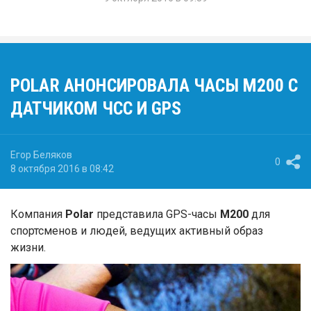
POLAR АНОНСИРОВАЛА ЧАСЫ M200 С
ДАТЧИКОМ ЧСС И GPS
Егор Беляков
0
8 октября 2016 в 08:42
Компания
Polar
представила GPS-часы
M200
для
спортсменов и людей, ведущих активный образ
жизни.