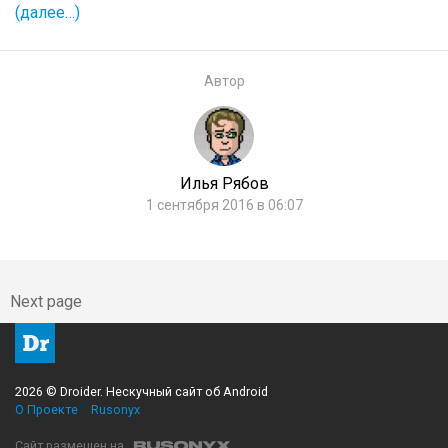
(далее…)
Автор
Илья Рябов
1 сентября 2016 в 06:07
Next page
2026 © Droider. Нескучный сайт об Android
О Проекте
Rusonyx
Сайт размещен на